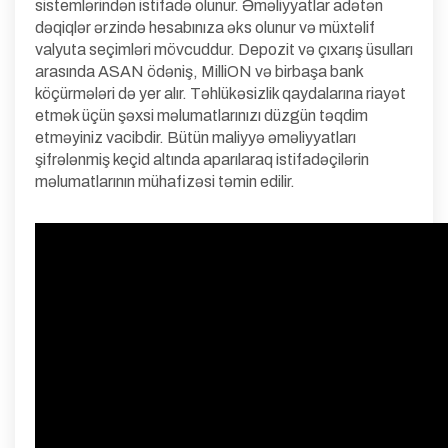
sistemlərindən istifadə olunur. Əməliyyatlar adətən
dəqiqlər ərzində hesabınıza əks olunur və müxtəlif
valyuta seçimləri mövcuddur. Depozit və çıxarış üsulları
arasında ASAN ödəniş, MilliON və birbaşa bank
köçürmələri də yer alır. Təhlükəsizlik qaydalarına riayət
etmək üçün şəxsi məlumatlarınızı düzgün təqdim
etməyiniz vacibdir. Bütün maliyyə əməliyyatları
şifrələnmiş keçid altında aparılaraq istifadəçilərin
məlumatlarının mühafizəsi təmin edilir.