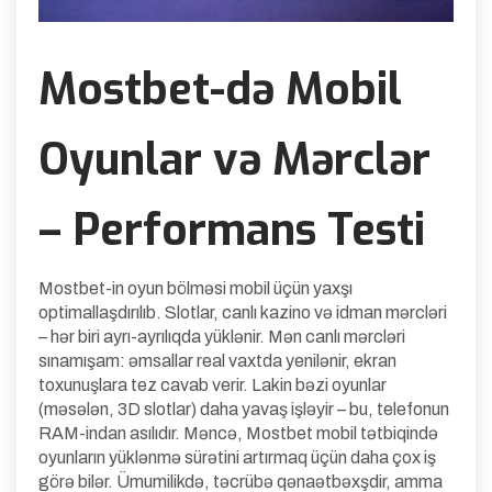
Mostbet-də Mobil
Oyunlar və Mərclər
– Performans Testi
Mostbet-in oyun bölməsi mobil üçün yaxşı
optimallaşdırılıb. Slotlar, canlı kazino və idman mərcləri
– hər biri ayrı-ayrılıqda yüklənir. Mən canlı mərcləri
sınamışam: əmsallar real vaxtda yenilənir, ekran
toxunuşlara tez cavab verir. Lakin bəzi oyunlar
(məsələn, 3D slotlar) daha yavaş işləyir – bu, telefonun
RAM-indan asılıdır. Məncə, Mostbet mobil tətbiqində
oyunların yüklənmə sürətini artırmaq üçün daha çox iş
görə bilər. Ümumilikdə, təcrübə qənaətbəxşdir, amma