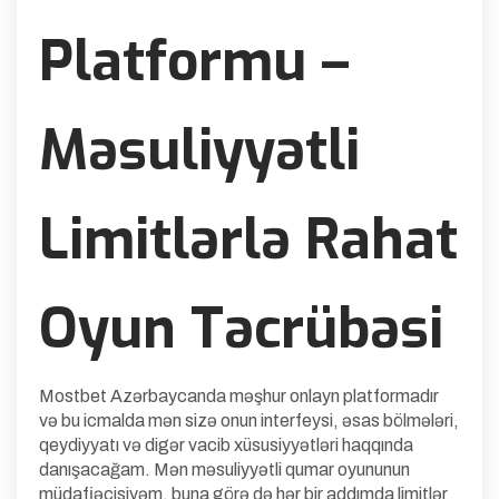
Platformu –
Məsuliyyətli
Limitlərlə Rahat
Oyun Təcrübəsi
Mostbet Azərbaycanda məşhur onlayn platformadır
və bu icmalda mən sizə onun interfeysi, əsas bölmələri,
qeydiyyatı və digər vacib xüsusiyyətləri haqqında
danışacağam. Mən məsuliyyətli qumar oyununun
müdafiəçisiyəm, buna görə də hər bir addımda limitlər