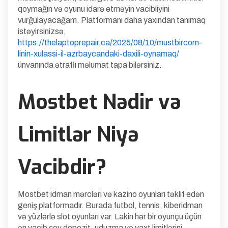
qoymağın və oyunu idarə etməyin vacibliyini
vurğulayacağam. Platformanı daha yaxından tanımaq
istəyirsinizsə,
https://thelaptoprepair.ca/2025/08/10/mustbircom-
linin-xulassi-il-azrbaycandaki-daxili-oynamaq/
ünvanında ətraflı məlumat tapa bilərsiniz.
Mostbet Nədir və
Limitlər Niyə
Vacibdir?
Mostbet idman mərcləri və kazino oyunları təklif edən
geniş platformadır. Burada futbol, tennis, kiberidman
və yüzlərlə slot oyunları var. Lakin hər bir oyunçu üçün
ən vacib şey depozit, uduzma və vaxt limitlərini