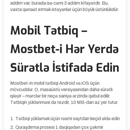
addım var, burada isə cəmi 3 addım kifayətdir. Bu,
vaxta qənaət etmək istəyənlər üçün böyük üstünlükdür.
Mobil Tətbiq –
Mostbet-i Hər Yerdə
Sürətlə İstifadə Edin
Mostbet-in mobil tətbiqi Android və iOS üçün
mövcuddur. O, masaüstü versiyasından daha sürətli
işləyir – mərclər bir neçə saniyə ərzində qəbul edilir.
Tətbiqin yüklənməsi də tezdir, 10 MB-dan az yer tutur.
Tətbiqi yükləmək üçün rəsmi saytdan keçid əldə edin
Quraşdırma prosesi 1 dəqiqədən çox çəkmir