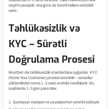
seçimi yavaşdır, ona görə də sürətli həllərə üstünlük
verin.
Təhlükəsizlik və
KYC – Sürətli
Doğrulama Prosesi
Mostbet-də təhlükəsizlik standartlara uyğundur. KYC
(Know Your Customer) prosesi sürətlidir – sənədlər
yükləndikdən sonra 1-2 saat ərzində təsdiqlənir. Bu,
rəqiblərdə 1-3 gün çəkə bilər.
Şəxsiyyət vəsiqəsi və ya pasportun surətini yükləyin