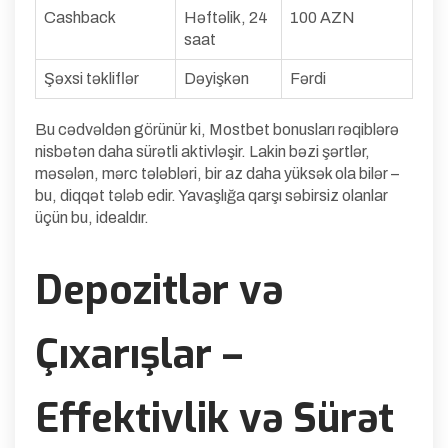
Cashback
Həftəlik, 24
100 AZN
saat
Şəxsi təkliflər
Dəyişkən
Fərdi
Bu cədvəldən görünür ki, Mostbet bonusları rəqiblərə
nisbətən daha sürətli aktivləşir. Lakin bəzi şərtlər,
məsələn, mərc tələbləri, bir az daha yüksək ola bilər –
bu, diqqət tələb edir. Yavaşlığa qarşı səbirsiz olanlar
üçün bu, idealdır.
Depozitlər və
Çıxarışlar –
Effektivlik və Sürət