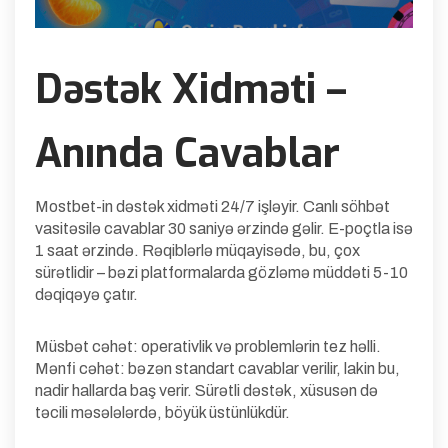
Dəstək Xidməti –
Anında Cavablar
Mostbet-in dəstək xidməti 24/7 işləyir. Canlı söhbət
vasitəsilə cavablar 30 saniyə ərzində gəlir. E-poçtla isə
1 saat ərzində. Rəqiblərlə müqayisədə, bu, çox
sürətlidir – bəzi platformalarda gözləmə müddəti 5-10
dəqiqəyə çatır.
Müsbət cəhət: operativlik və problemlərin tez həlli.
Mənfi cəhət: bəzən standart cavablar verilir, lakin bu,
nadir hallarda baş verir. Sürətli dəstək, xüsusən də
təcili məsələlərdə, böyük üstünlükdür.