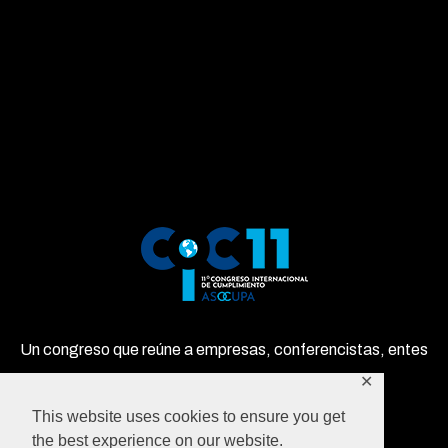
Un congreso que reúne a empresas, conferencistas, entes
privados y gubernamentales en un solo lugar!
✕
This website uses cookies to ensure you get
the best experience on our website.