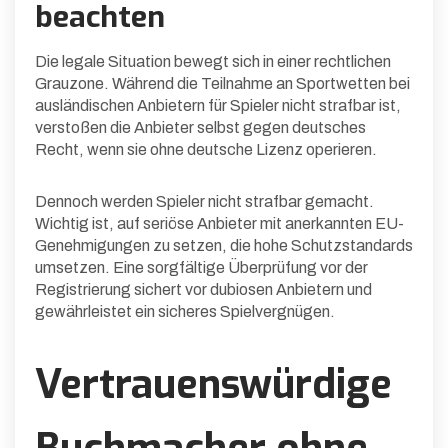
beachten
Die legale Situation bewegt sich in einer rechtlichen
Grauzone. Während die Teilnahme an Sportwetten bei
ausländischen Anbietern für Spieler nicht strafbar ist,
verstoßen die Anbieter selbst gegen deutsches
Recht, wenn sie ohne deutsche Lizenz operieren.
Dennoch werden Spieler nicht strafbar gemacht.
Wichtig ist, auf seriöse Anbieter mit anerkannten EU-
Genehmigungen zu setzen, die hohe Schutzstandards
umsetzen. Eine sorgfältige Überprüfung vor der
Registrierung sichert vor dubiosen Anbietern und
gewährleistet ein sicheres Spielvergnügen.
Vertrauenswürdige