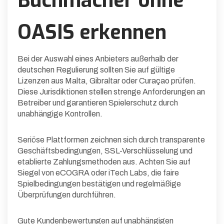
Buchmacher ohne
OASIS erkennen
Bei der Auswahl eines Anbieters außerhalb der
deutschen Regulierung sollten Sie auf gültige
Lizenzen aus Malta, Gibraltar oder Curaçao prüfen.
Diese Jurisdiktionen stellen strenge Anforderungen an
Betreiber und garantieren Spielerschutz durch
unabhängige Kontrollen.
Seriöse Plattformen zeichnen sich durch transparente
Geschäftsbedingungen, SSL-Verschlüsselung und
etablierte Zahlungsmethoden aus. Achten Sie auf
Siegel von eCOGRA oder iTech Labs, die faire
Spielbedingungen bestätigen und regelmäßige
Überprüfungen durchführen.
Gute Kundenbewertungen auf unabhängigen