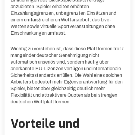
anzubieten. Spieler erhalten erhöhten
Einzahlungsgrenzen, unbegrenzten Einsätzen und
einem umfangreicheren Wettangebot, das Live-
Wetten sowie virtuelle Sportveranstaltungen ohne
Einschränkungen umfasst.
Wichtig zu verstehen ist, dass diese Plattformen trotz
mangelnder deutscher Genehmigung nicht
automatisch unseriös sind, sondern häufig über
anerkannte EU-Lizenzen verfügen und internationale
Sicherheitsstandards erfüllen. Die Wahl eines solchen
Anbieters bedeutet mehr Eigenverantwortung für den
Spieler, bietet aber gleichzeitig deutlich mehr
Flexibilität und attraktivere Quoten als bei strengen
deutschen Wettplattformen.
Vorteile und