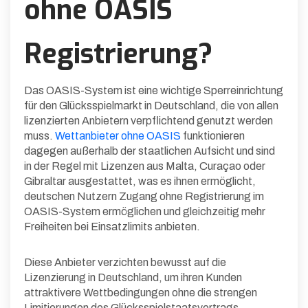
ohne OASIS
Registrierung?
Das OASIS-System ist eine wichtige Sperreinrichtung
für den Glücksspielmarkt in Deutschland, die von allen
lizenzierten Anbietern verpflichtend genutzt werden
muss.
Wettanbieter ohne OASIS
funktionieren
dagegen außerhalb der staatlichen Aufsicht und sind
in der Regel mit Lizenzen aus Malta, Curaçao oder
Gibraltar ausgestattet, was es ihnen ermöglicht,
deutschen Nutzern Zugang ohne Registrierung im
OASIS-System ermöglichen und gleichzeitig mehr
Freiheiten bei Einsatzlimits anbieten.
Diese Anbieter verzichten bewusst auf die
Lizenzierung in Deutschland, um ihren Kunden
attraktivere Wettbedingungen ohne die strengen
Limitierungen des Glücksspielstaatsvertrags