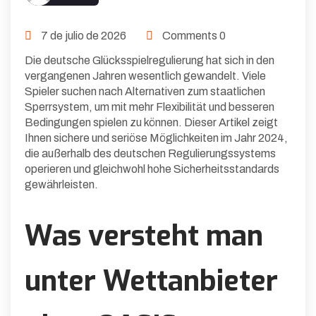
7 de julio de 2026
Comments 0
Die deutsche Glücksspielregulierung hat sich in den
vergangenen Jahren wesentlich gewandelt. Viele
Spieler suchen nach Alternativen zum staatlichen
Sperrsystem, um mit mehr Flexibilität und besseren
Bedingungen spielen zu können. Dieser Artikel zeigt
Ihnen sichere und seriöse Möglichkeiten im Jahr 2024,
die außerhalb des deutschen Regulierungssystems
operieren und gleichwohl hohe Sicherheitsstandards
gewährleisten.
Was versteht man
unter Wettanbieter