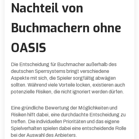
Nachteil von
Buchmachern ohne
OASIS
Die Entscheidung für Buchmacher außerhalb des
deutschen Sperrsystems bringt verschiedene
Aspekte mit sich, die Spieler sorgfältig abwägen
sollten. Während viele Vorteile locken, existieren auch
potenzielle Risiken, die nicht ignoriert werden dürfen.
Eine gründliche Bewertung der Möglichkeiten und
Risiken hilft dabei, eine durchdachte Entscheidung zu
treffen. Die individuellen Prioritäten und das eigene
Spielverhalten spielen dabei eine entscheidende Rolle
bei der Auswahl des Anbieters.