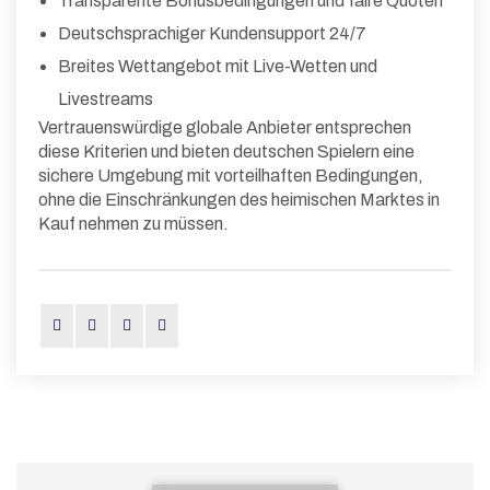
Transparente Bonusbedingungen und faire Quoten
Deutschsprachiger Kundensupport 24/7
Breites Wettangebot mit Live-Wetten und
Livestreams
Vertrauenswürdige globale Anbieter entsprechen
diese Kriterien und bieten deutschen Spielern eine
sichere Umgebung mit vorteilhaften Bedingungen,
ohne die Einschränkungen des heimischen Marktes in
Kauf nehmen zu müssen.