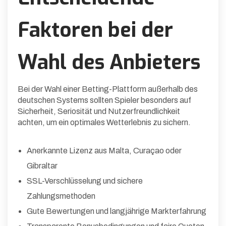
Faktoren bei der
Wahl des Anbieters
Bei der Wahl einer Betting-Plattform außerhalb des
deutschen Systems sollten Spieler besonders auf
Sicherheit, Seriosität und Nutzerfreundlichkeit
achten, um ein optimales Wetterlebnis zu sichern.
Anerkannte Lizenz aus Malta, Curaçao oder
Gibraltar
SSL-Verschlüsselung und sichere
Zahlungsmethoden
Gute Bewertungen und langjährige Markterfahrung