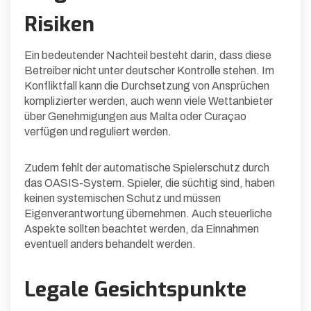
Risiken
Ein bedeutender Nachteil besteht darin, dass diese
Betreiber nicht unter deutscher Kontrolle stehen. Im
Konfliktfall kann die Durchsetzung von Ansprüchen
komplizierter werden, auch wenn viele Wettanbieter
über Genehmigungen aus Malta oder Curaçao
verfügen und reguliert werden.
Zudem fehlt der automatische Spielerschutz durch
das OASIS-System. Spieler, die süchtig sind, haben
keinen systemischen Schutz und müssen
Eigenverantwortung übernehmen. Auch steuerliche
Aspekte sollten beachtet werden, da Einnahmen
eventuell anders behandelt werden.
Legale Gesichtspunkte