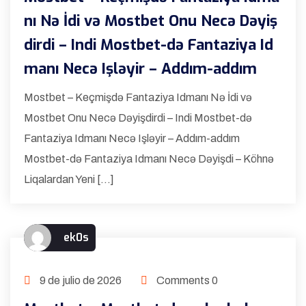
nı Nə İdi və Mostbet Onu Necə Dəyiş
dirdi – Indi Mostbet-də Fantaziya Id
manı Necə Işləyir – Addım-addım
Mostbet – Keçmişdə Fantaziya Idmanı Nə İdi və
Mostbet Onu Necə Dəyişdirdi – Indi Mostbet-də
Fantaziya Idmanı Necə Işləyir – Addım-addım
Mostbet-də Fantaziya Idmanı Necə Dəyişdi – Köhnə
Liqalardan Yeni […]
ek0s
9 de julio de 2026
Comments 0