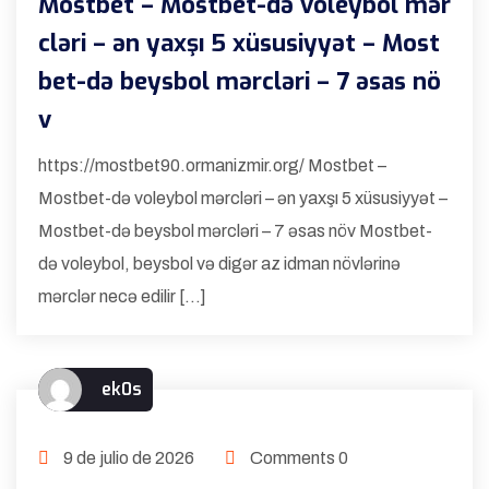
Mostbet – Mostbet-də voleybol mər
cləri – ən yaxşı 5 xüsusiyyət – Most
bet-də beysbol mərcləri – 7 əsas nö
v
https://mostbet90.ormanizmir.org/ Mostbet –
Mostbet-də voleybol mərcləri – ən yaxşı 5 xüsusiyyət –
Mostbet-də beysbol mərcləri – 7 əsas növ Mostbet-
də voleybol, beysbol və digər az idman növlərinə
mərclər necə edilir […]
ek0s
9 de julio de 2026
Comments 0