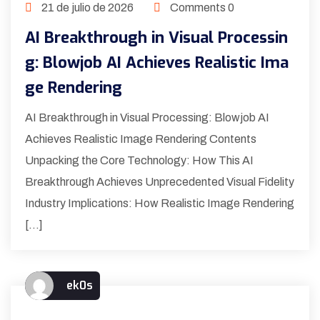
21 de julio de 2026
Comments 0
AI Breakthrough in Visual Processin
g: Blowjob AI Achieves Realistic Ima
ge Rendering
AI Breakthrough in Visual Processing: Blowjob AI
Achieves Realistic Image Rendering Contents
Unpacking the Core Technology: How This AI
Breakthrough Achieves Unprecedented Visual Fidelity
Industry Implications: How Realistic Image Rendering
[…]
ek0s