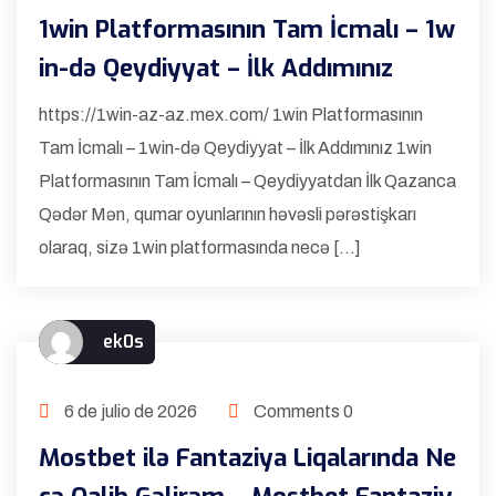
1win Platformasının Tam İcmalı – 1w
in-də Qeydiyyat – İlk Addımınız
https://1win-az-az.mex.com/ 1win Platformasının
Tam İcmalı – 1win-də Qeydiyyat – İlk Addımınız 1win
Platformasının Tam İcmalı – Qeydiyyatdan İlk Qazanca
Qədər Mən, qumar oyunlarının həvəsli pərəstişkarı
olaraq, sizə 1win platformasında necə […]
ek0s
6 de julio de 2026
Comments 0
Mostbet ilə Fantaziya Liqalarında Ne