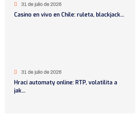
31 de julio de 2026
Casino en vivo en Chile: ruleta, blackjack...
31 de julio de 2026
Hrací automaty online: RTP, volatilita a
jak...