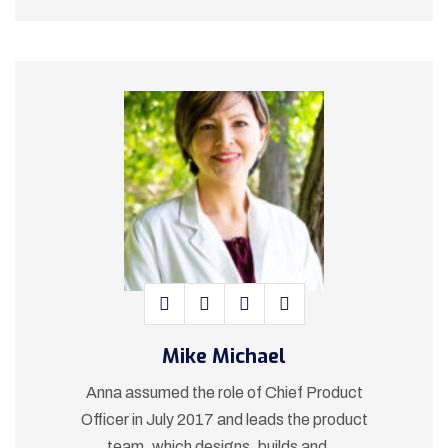
Mike Michael
t
Anna assumed the role of Chief Product
ct
Officer in July 2017 and leads the product
O
team, which designs, builds and...