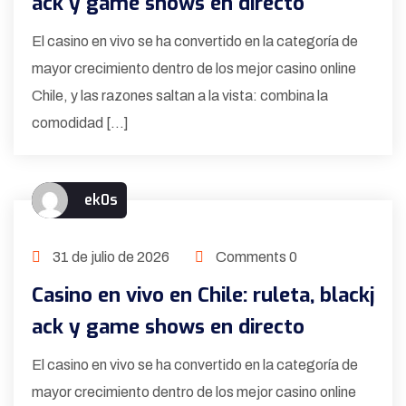
ack y game shows en directo
El casino en vivo se ha convertido en la categoría de
mayor crecimiento dentro de los mejor casino online
Chile, y las razones saltan a la vista: combina la
comodidad […]
ek0s
31 de julio de 2026
Comments 0
Casino en vivo en Chile: ruleta, blackj
ack y game shows en directo
El casino en vivo se ha convertido en la categoría de
mayor crecimiento dentro de los mejor casino online